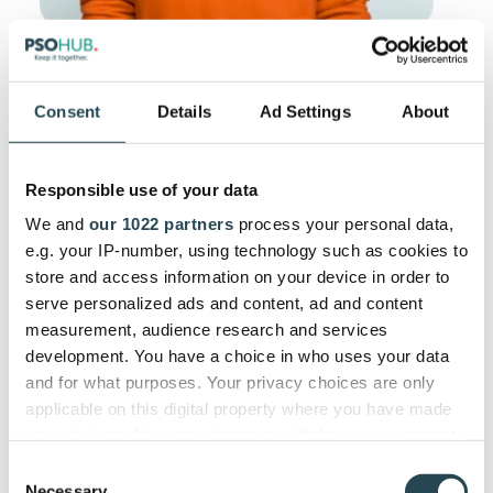
Bureaux d'architecture et d'ingénierie
Consent
Details
Ad Settings
About
Consacrez moins de temps aux tâches
administratives et plus de temps à la réalisation
des projets. Le logiciel PSA facilite la vie des
Responsible use of your data
professionnels de la construction grâce à des
We and
our 1022 partners
process your personal data,
fonctions d'automatisation intelligentes et
e.g. your IP-number, using technology such as cookies to
autonomes.
store and access information on your device in order to
serve personalized ads and content, ad and content
En savoir plus >
measurement, audience research and services
development. You have a choice in who uses your data
and for what purposes. Your privacy choices are only
applicable on this digital property where you have made
your choices. You can change or withdraw your consent
Les avantages du logiciel PSA
any time from the Cookie Declaration or by clicking on
Consent
the Privacy trigger icon.
Necessary