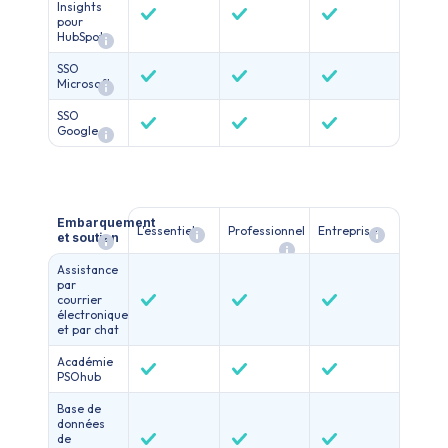
Insights
pour
HubSpot
SSO
Microsoft
SSO
Google
Embarquement
L'essentiel
Professionnel
Entreprise
et soutien
Assistance
par
courrier
électronique
et par chat
Académie
PSOhub
Base de
données
de