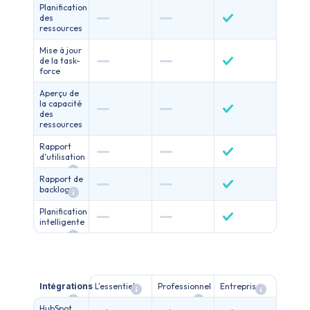
Planification
des
ressources
Mise à jour
de la task-
force
Aperçu de
la capacité
des
ressources
Rapport
d'utilisation
Rapport de
backlog
Planification
intelligente
Intégrations
L'essentiel
Professionnel
Entreprise
HubSpot