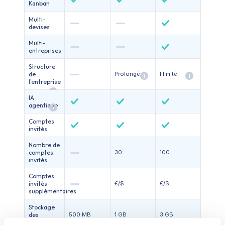
Kanban
Multi-
devises
Multi-
entreprises
Structure
de
Prolongé
Illimité
l'entreprise
IA
agentique
Comptes
invités
Nombre de
comptes
30
100
invités
Comptes
invités
€/$
€/$
supplémentaires
Stockage
des
500 MB
1 GB
3 GB
fichiers