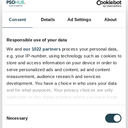
Nombre de
projets
Illimité
Illimité
Illimité
(actifs)
Consent
Details
Ad Settings
About
Responsible use of your data
Gestion
financière
We and
our 1022 partners
process your personal data,
L'essentiel
Professionnel
Entreprise
et
facturation
e.g. your IP-number, using technology such as cookies to
store and access information on your device in order to
Budgétisation
des projets
serve personalized ads and content, ad and content
et contrats
measurement, audience research and services
Suivi du
development. You have a choice in who uses your data
temps
and for what purposes. Your privacy choices are only
Suivi des
applicable on this digital property where you have made
dépenses
your choices. You can change or withdraw your consent
Suivi
any time from the Cookie Declaration or by clicking on
Consent
mobile du
the Privacy trigger icon.
temps et
Necessary
Selection
des
dépenses