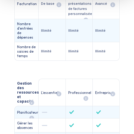
Facturation
De base
présentations
Avancé
de factures
personnalisées
Nombre
d'entrées
Illimité
Illimité
Illimité
de
dépenses
Nombre de
saisies de
Illimité
Illimité
Illimité
temps
Gestion
des
ressources
L'essentiel
Professionnel
Entreprise
et
capacité
Planificateur
Gérer les
absences