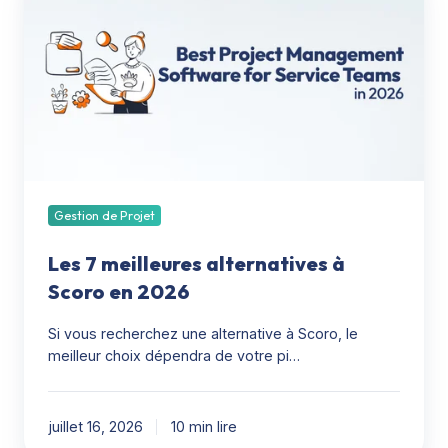
7
meilleures
alternatives
à
Scoro
en
2026
Gestion de Projet
Les 7 meilleures alternatives à
Scoro en 2026
Si vous recherchez une alternative à Scoro, le
meilleur choix dépendra de votre pi…
juillet 16, 2026
10 min lire