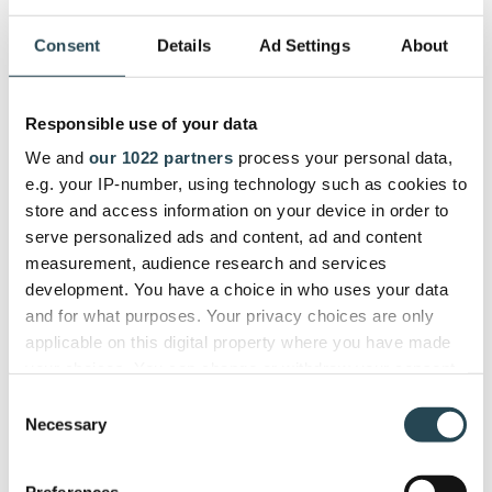
permet à l’IA agentique d’avoir une vue
Consent
Details
Ad Settings
About
d’ensemble de toute votre équipe : qui est
facturable, qui est débordé, qui correspond au
profil recherché. Un seul planning, un taux
Responsible use of your data
d’utilisation conforme aux objectifs, pour chaque
projet. Vous validez chaque réservation.
We and
our 1022 partners
process your personal data,
e.g. your IP-number, using technology such as cookies to
store and access information on your device in order to
serve personalized ads and content, ad and content
measurement, audience research and services
development. You have a choice in who uses your data
and for what purposes. Your privacy choices are only
Connectez-vous à votre LLM
applicable on this digital property where you have made
préféré et extrayez vous-même
your choices. You can change or withdraw your consent
toutes les informations que vous
any time from the Cookie Declaration or by clicking on
Consent
souhaitez.
the Privacy trigger icon.
Necessary
Selection
If you allow, we would also like to:
Preferences