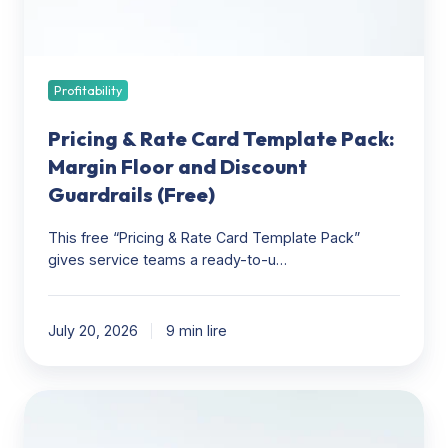
Floor
and
Discount
Guardrails
Profitability
(Free)
Pricing & Rate Card Template Pack:
Margin Floor and Discount
Guardrails (Free)
This free “Pricing & Rate Card Template Pack”
gives service teams a ready-to-u…
July 20, 2026
9 min lire
PSA
Tools