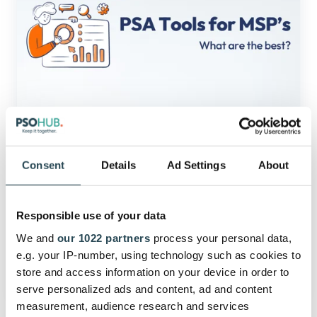
for
MSP’s:
What
are
the
best?
Project Management
Consent
Details
Ad Settings
About
PSA Tools for MSP’s: What are the
best?
Responsible use of your data
Updated on July 16, 2026
We and
our 1022 partners
process your personal data,
e.g. your IP-number, using technology such as cookies to
July 16, 2026
15 min lire
store and access information on your device in order to
serve personalized ads and content, ad and content
measurement, audience research and services