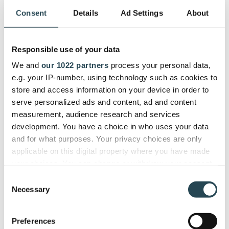
facturation, PSOhub nous offre un
Consent
Details
Ad Settings
About
tableau de bord unique pour gérer
efficacement l'ensemble du cycle
Responsible use of your data
de vie des projets. »
We and
our 1022 partners
process your personal data,
e.g. your IP-number, using technology such as cookies to
store and access information on your device in order to
ITSEC
serve personalized ads and content, ad and content
Firdi G., Cyber Security Analyst
measurement, audience research and services
development. You have a choice in who uses your data
and for what purposes. Your privacy choices are only
applicable on this digital property where you have made
your choices. You can change or withdraw your consent
Utilisé quotidiennement par des
any time from the Cookie Declaration or by clicking on
Consent
entreprises dans plus de 40 pays
the Privacy trigger icon.
Necessary
Selection
If you allow, we would also like to:
Preferences
Collect information about your geographical