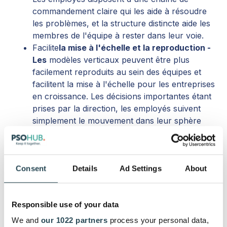
commandement claire qui les aide à résoudre
les problèmes, et la structure distincte aide les
membres de l'équipe à rester dans leur voie.
Facilite
la mise à l'échelle et la reproduction -
Les
modèles verticaux peuvent être plus
facilement reproduits au sein des équipes et
facilitent la mise à l'échelle pour les entreprises
en croissance. Les décisions importantes étant
prises par la direction, les employés suivent
simplement le mouvement dans leur sphère
d'influence à mesure qu'ils acceptent de
nouveaux clients.
Consent
Details
Ad Settings
About
Responsabilisation accrue -
Au lieu d'une
structure plus fluide où les individus peuvent
porter plusieurs chapeaux, les systèmes
Responsible use of your data
verticaux définissent clairement les niveaux de
responsabilité. Il est plus facile, dans un
We and
our 1022 partners
process your personal data,