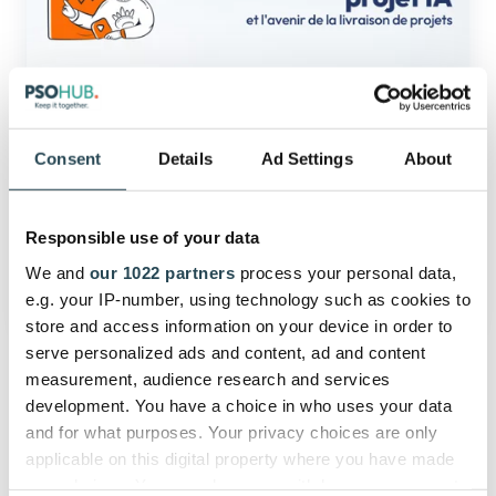
:
l’avenir
de
l’exécution
des
projets
Gestion de Projet
Consent
Details
Ad Settings
About
Le gestionnaire de projet IA :
l’avenir de l’exécution des projets
Responsible use of your data
We and
our 1022 partners
process your personal data,
mars 3, 2025
5 min read
e.g. your IP-number, using technology such as cookies to
store and access information on your device in order to
serve personalized ads and content, ad and content
measurement, audience research and services
development. You have a choice in who uses your data
and for what purposes. Your privacy choices are only
applicable on this digital property where you have made
your choices. You can change or withdraw your consent