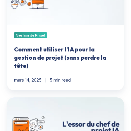
gestion
de
projet
(sans
perdre
la
Gestion de Projet
tête)
Comment utiliser l'IA pour la
gestion de projet (sans perdre la
tête)
mars 14, 2025
5 min read
Le
gestionnaire
de
projet
IA