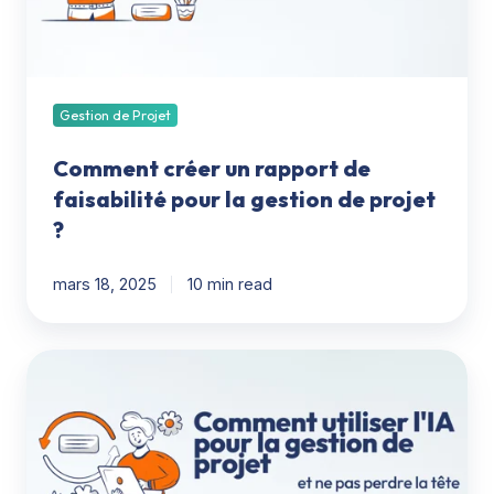
pour
la
gestion
de
projet
Gestion de Projet
?
Comment créer un rapport de
faisabilité pour la gestion de projet
?
mars 18, 2025
10 min read
Comment
utiliser
l'IA
pour
la