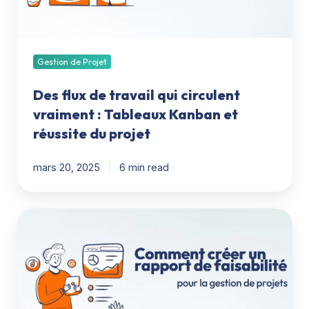
:
Tableaux
Kanban
et
Gestion de Projet
réussite
Des flux de travail qui circulent
du
projet
vraiment : Tableaux Kanban et
réussite du projet
mars 20, 2025
6 min read
Comment
créer
un
rapport
de
faisabilité