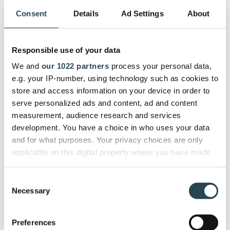
Consent
Details
Ad Settings
About
Kritisch denken en ethisch AI-gebruik -
AI kan
informatie genereren, maar kan niet altijd
nauwkeurigheid of ethische implicaties garanderen.
Responsible use of your data
Consultants zullen AI-outputs kritisch moeten
We and
our 1022 partners
process your personal data,
evalueren, feiten moeten verifiëren en verantwoord
e.g. your IP-number, using technology such as cookies to
gebruik moeten garanderen, vooral op gevoelige
store and access information on your device in order to
gebieden zoals juridische en
serve personalized ads and content, ad and content
gezondheidszorgmarketing.
measurement, audience research and services
development. You have a choice in who uses your data
Strategisch toezicht -
De rol verschuift van het
and for what purposes. Your privacy choices are only
uitvoeren van het zware werk naar het overzien
applicable on this digital property where you have made
van AI, het integreren van de output en het bieden
your choices. You can change or withdraw your consent
van de strategische menselijke laag die AI niet kan
any time from the Cookie Declaration or by clicking on
Consent
repliceren.
the Privacy trigger icon.
Necessary
Selection
Emotionele intelligentie en klantrelaties -
If you allow, we would also like to:
Naarmate AI meer technische taken uitvoert,
Preferences
Collect information about your geographical