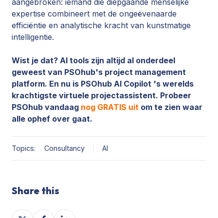
aangebroken: iemand die diepgaande menselijke
expertise combineert met de ongeëvenaarde
efficiëntie en analytische kracht van kunstmatige
intelligentie.
Wist je dat? AI tools zijn altijd al onderdeel
geweest van PSOhub's project management
platform. En nu is PSOhub AI Copilot 's werelds
krachtigste virtuele projectassistent.
Probeer
PSOhub
vandaag
nog GRATIS uit
om te zien waar
alle ophef over gaat.
Topics:
Consultancy
AI
Share this
Share
Share
Share