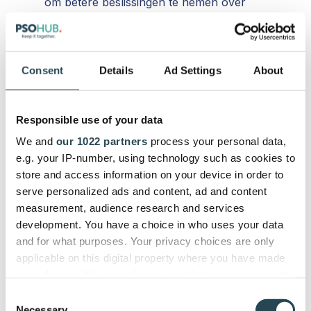
om betere beslissingen te nemen over
wanneer en hoe je je middelen investeert.
Superslimme facturatie:
Met PSOhub kun je
je facturatieproces tot in de puntjes
automatiseren. Als je dit combineert met de AI-
Consent
Details
Ad Settings
About
tijdregistratie, hoef je in wezen nooit meer
handmatig tijd of facturen in te voeren. Het
systeem kan je rechtstreeks van je agenda
Responsible use of your data
naar je geld brengen.
We and
our 1022 partners
process your personal data,
e.g. your IP-number, using technology such as cookies to
Prijs:
Inbegrepen bij alle PSOhub plannen die
store and access information on your device in order to
beginnen bij $25 pu/pm
serve personalized ads and content, ad and content
measurement, audience research and services
Meer informatie over PSOhub AI Copilot & andere
development. You have a choice in who uses your data
AI-functies voor projectbeheer
and for what purposes. Your privacy choices are only
applicable on this digital property where you have made
3. Butler Power-Up voor Trello
your choices. You can change or withdraw your consent
any time from the Cookie Declaration or by clicking on
Consent
De gratis Butler Power-Up voor Trello is een
the Privacy trigger icon.
Necessary