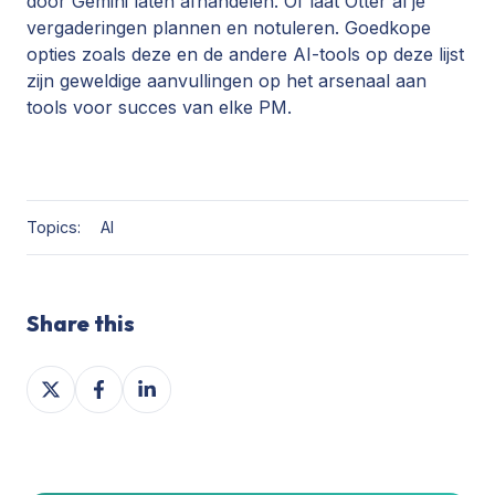
door Gemini laten afhandelen. Of laat Otter al je
vergaderingen plannen en notuleren. Goedkope
opties zoals deze en de andere AI-tools op deze lijst
zijn geweldige aanvullingen op het arsenaal aan
tools voor succes van elke PM.
Topics:
AI
Share this
Share
Share
Share
on
on
on
X
Facebook
LinkedIn