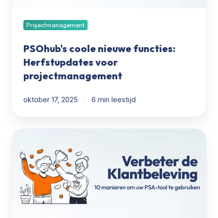
Projectmanagement
PSOhub's coole nieuwe functies:
Herfstupdates voor
projectmanagement
oktober 17, 2025
6 min leestijd
10
manieren
waarop
PSA-
software
de
klantervaring
kan