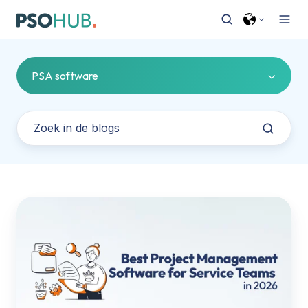
PSA software
De
7
beste
alternatieven
voor
Scoro
in