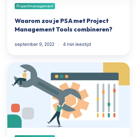
Projectmanagement
Waarom zou je PSA met Project
Management Tools combineren?
september 9, 2022
4 min leestijd
Hoe
PSOhub
PSA
samenvoegt
met
Project
Management