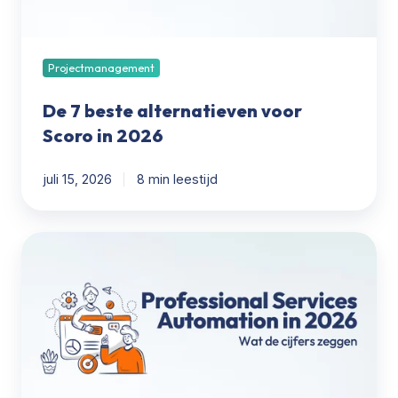
2026
Projectmanagement
De 7 beste alternatieven voor
Scoro in 2026
juli 15, 2026
8 min leestijd
Professionele
Services
Automation
in
2026