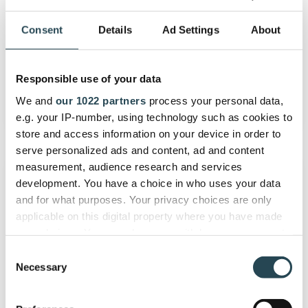
zijn
PSA software
de
Consent
Details
Ad Settings
About
voordelen?
Wat zijn PSA tools, hoe werkt PSA
software en wat zijn de voordelen?
Responsible use of your data
We and
our 1022 partners
process your personal data,
november 20, 2022
3 min leestijd
e.g. your IP-number, using technology such as cookies to
store and access information on your device in order to
4
serve personalized ads and content, ad and content
stappen
measurement, audience research and services
om
development. You have a choice in who uses your data
meer
and for what purposes. Your privacy choices are only
betrokkenheid
applicable on this digital property where you have made
bij
your choices. You can change or withdraw your consent
je
any time from the Cookie Declaration or by clicking on
Consent
project
the Privacy trigger icon.
Necessary
Selection
stakeholders
te
If you allow, we would also like to: