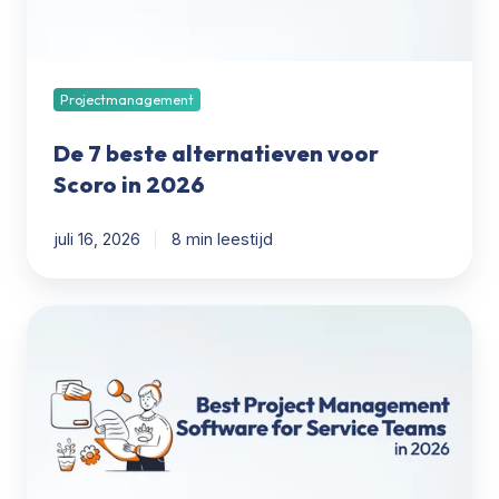
2026
Projectmanagement
De 7 beste alternatieven voor
Scoro in 2026
juli 16, 2026
8 min leestijd
De
7
beste
alternatieven
voor
Scoro
in