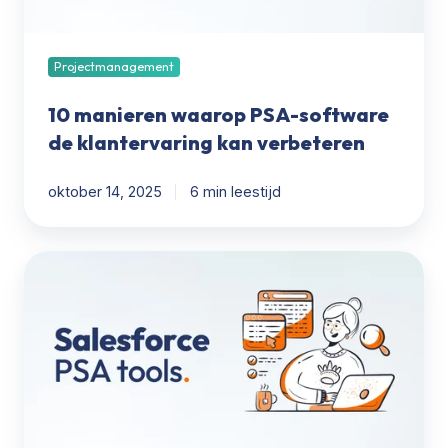
verbeteren
Projectmanagement
10 manieren waarop PSA-software
de klantervaring kan verbeteren
oktober 14, 2025
6 min leestijd
Top
PSA
Salesforce
Tools
2024