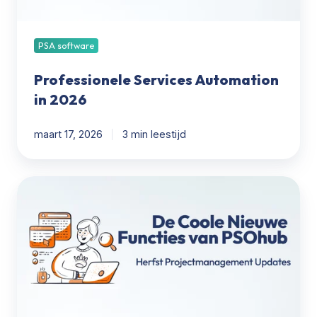
PSA software
Professionele Services Automation
in 2026
maart 17, 2026
3 min leestijd
PSOhub's
coole
nieuwe
functies:
Herfstupdates
voor
projectmanagement