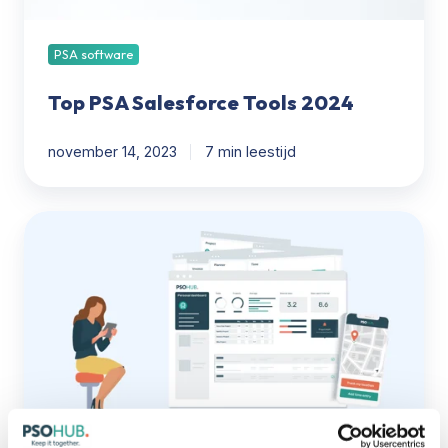
PSA software
Top PSA Salesforce Tools 2024
november 14, 2023
7 min leestijd
Wat
zijn
PSA
tools,
hoe
werkt
PSA
software
en
wat