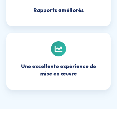
Rapports améliorés
Une
excellente
expérience
de
mise
Une excellente expérience de
en
mise en œuvre
œuvre