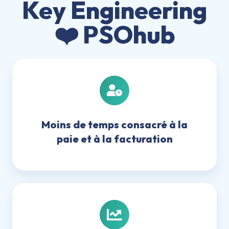
Key Engineering
❤️ PSOhub
Moins
de
temps
consacré
à
Moins de temps consacré à la
la
paie et à la facturation
paie
et
à
la
facturation
Rapports
améliorés