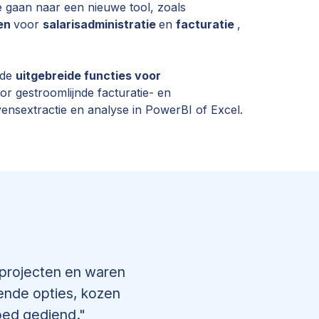
 gaan naar een nieuwe tool, zoals
ken
voor
salarisadministratie
en
facturatie
,
 de
uitgebreide functies voor
or gestroomlijnde facturatie- en
ensextractie en analyse in PowerBI of Excel.
 projecten en waren
lende opties, kozen
oed gediend."