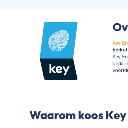
Ov
Key En
bedrij
Key Eng
ondern
voortdu
Waarom koos Key 