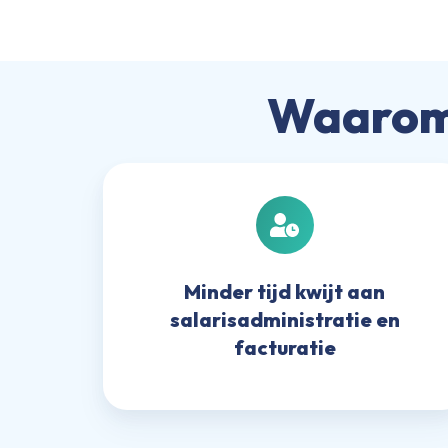
Waarom 
Minder
tijd
kwijt
aan
salarisadministratie
Minder tijd kwijt aan
en
salarisadministratie en
facturatie
facturatie