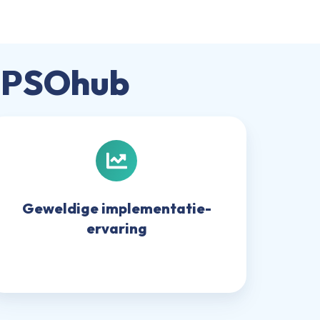
️ PSOhub
Geweldige
implementatie-
ervaring
Geweldige implementatie-
ervaring