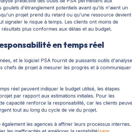
analyse prédictive des outils de PSA permettent aux
es goulets d'étranglement potentiels avant qu'ils n'aient un
orsqu'un projet prend du retard ou qu'une ressource devient
ut signaler le risque à temps. Les clients ont moins de
 résultats plus conformes aux délais et au budget.
responsabilité en temps réel
nées, et le logiciel PSA fournit de puissants outils d'analys
 les chefs de projet à mesurer les progrès et à communiquer
ps réel peuvent indiquer le budget utilisé, les étapes
projet par rapport aux estimations initiales. Pour les
tte capacité renforce la responsabilité, car les clients peuv
rgent tout au long du cycle de vie du projet.
e également les agences à affiner leurs processus internes.
r les inefficacités et améliorer la rentabilité
(sans