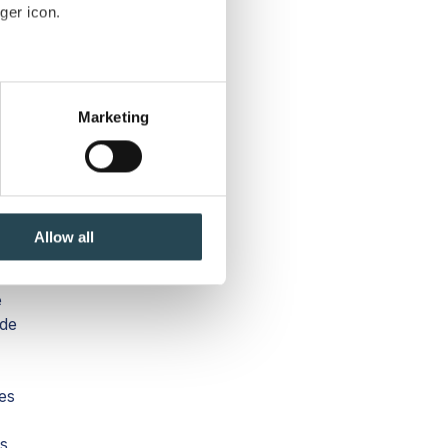
ger icon.
e
several meters
Marketing
ails section
.
nt
se our traffic. We also share
les
ers who may combine it with
és
 services.
Allow all
e
 de
es
es