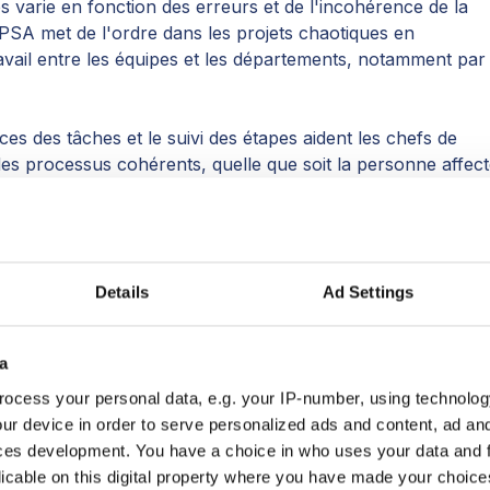
les varie en fonction des erreurs et de l'incohérence de la
 PSA met de l'ordre dans les projets chaotiques en
ravail entre les équipes et les départements, notamment par 
s des tâches et le suivi des étapes aident les chefs de
es processus cohérents, quelle que soit la personne affec
raduit par une expérience fiable, car chaque lancement de
e système ou rapport stratégique suivra une cadence
Details
Ad Settings
e.
s savent qu'ils peuvent s'attendre à un service de même
a
re, ils sont beaucoup plus enclins à renouveler leur contrat,
ocess your personal data, e.g. your IP-number, using technolog
sonnes et à vous considérer comme un partenaire de
ur device in order to serve personalized ads and content, ad a
ces development. You have a choice in who uses your data and 
e communication et une meilleure
licable on this digital property where you have made your choic