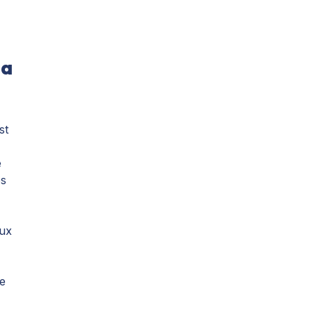
la
st
e
es
aux
de