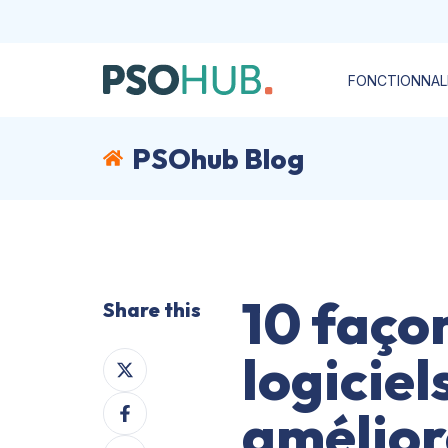
FONCTIONNAL
PSOhub Blog
10 faço
Share this
logicie
Share
on
Share
X
amélior
on
Share