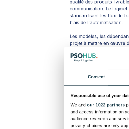
qualité des produits livrab
communication. Le logiciel
standardisant les flux de t
biais de l'
automatisation
.
Les modèles, les dépendance
projet à mettre en œuvre d
au travail.
Pour les clients, cela se t
campagne, mise en œuvre d
Consent
prévisible et professionnell
De plus, lorsque les client
Responsible use of your dat
qualité d'un projet à l'aut
We and
our 1022 partners
pr
recommander d'autres per
and access information on yo
confiance à long terme.
audience research and servi
3. Une meilleur
privacy choices are only app