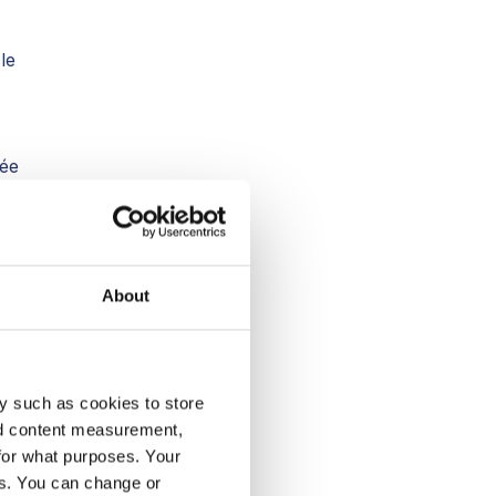
le
tée
About
 à
y such as cookies to store
nd content measurement,
for what purposes. Your
es. You can change or