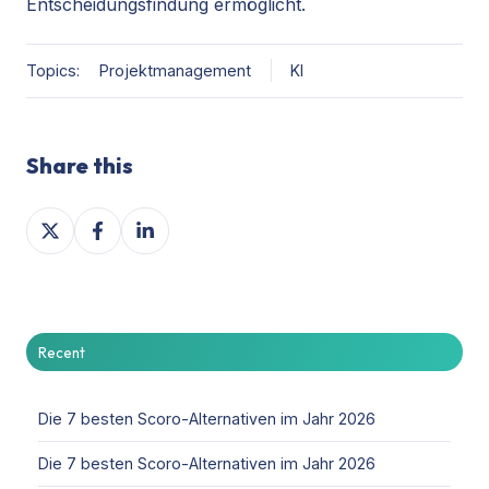
Entscheidungsfindung ermöglicht.
Topics:
Projektmanagement
KI
Share this
Share
Share
Share
on
on
on
X
Facebook
LinkedIn
Recent
Die 7 besten Scoro-Alternativen im Jahr 2026
Die 7 besten Scoro-Alternativen im Jahr 2026