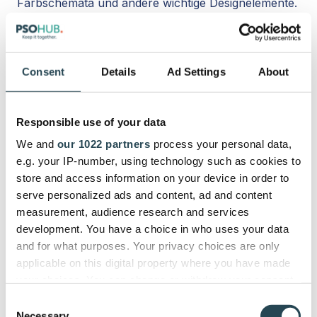
Farbschemata und andere wichtige Designelemente.
Darüber hinaus automatisiert KI sich wiederholende
Aufgaben wie die Optimierung von Bildern, die
Erstellung von Layouts und sogar die Konvertierung
Consent
Details
Ad Settings
About
von Code, wodurch der Designprozess erheblich
beschleunigt und Fehler minimiert werden.
Responsible use of your data
Beliebte Website-Design-Tools wie Figma AI gehen
We and
our 1022 partners
process your personal data,
über eine einfache Automatisierung hinaus, indem
e.g. your IP-number, using technology such as cookies to
sie Design-Layouts auf der Grundlage von
store and access information on your device in order to
Benutzereingaben generieren und sich nahtlos in
serve personalized ads and content, ad and content
Projektmanagement-Plattformen integrieren lassen.
measurement, audience research and services
development. You have a choice in who uses your data
Andere spezialisierte Tools gehen auf spezifische
and for what purposes. Your privacy choices are only
Designanforderungen ein und bieten KI-gestützte
applicable on this digital property where you have made
Lösungen für die Erstellung von Farbpaletten und
your choices. You can change or withdraw your consent
die Verbesserung der Bildqualität. Diese
any time from the Cookie Declaration or by clicking on
Consent
Weiterentwicklungen ermöglichen es Designern,
the Privacy trigger icon.
Necessary