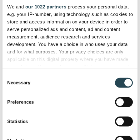
gewinnen Sie selbst alle
We and
our 1022 partners
process your personal data,
gewünschten Erkenntnisse.
e.g. your IP-number, using technology such as cookies to
store and access information on your device in order to
serve personalized ads and content, ad and content
measurement, audience research and services
development. You have a choice in who uses your data
and for what purposes. Your privacy choices are only
applicable on this digital property where you have made
your choices. You can change or withdraw your consent
any time from the Cookie Declaration or by clicking on
Consent
the Privacy trigger icon.
Necessary
Selection
If you allow, we would also like to:
Preferences
Collect information about your geographical
location which can be accurate to within several
meters
Statistics
Identify your device by actively scanning it for
specific characteristics (fingerprinting)