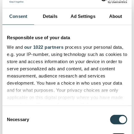
Consent
Details
Ad Settings
About
Responsible use of your data
We and
our 1022 partners
process your personal data,
e.g. your IP-number, using technology such as cookies to
Abonnieren Sie unseren
store and access information on your device in order to
Newsletter
serve personalized ads and content, ad and content
measurement, audience research and services
development. You have a choice in who uses your data
and for what purposes. Your privacy choices are only
applicable on this digital property where you have made
your choices. You can change or withdraw your consent
PSOhub benötigt die Kontaktinformationen, die Sie
any time from the Cookie Declaration or by clicking on
Consent
uns zur Verfügung stellen, um Sie bezüglich
the Privacy trigger icon.
Necessary
Selection
unserer Produkte und Dienstleistungen zu
kontaktieren. Sie können sich jederzeit von diesen
If you allow, we would also like to: