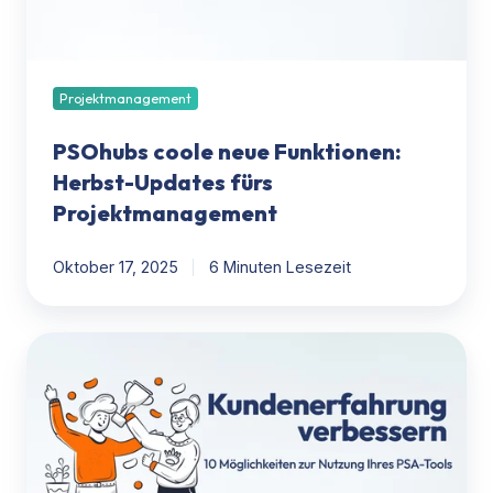
Projektmanagement
Projektmanagement
PSOhubs coole neue Funktionen:
Herbst-Updates fürs
Projektmanagement
Oktober 17, 2025
6 Minuten Lesezeit
10
Wege,
wie
PSA-
Software
das