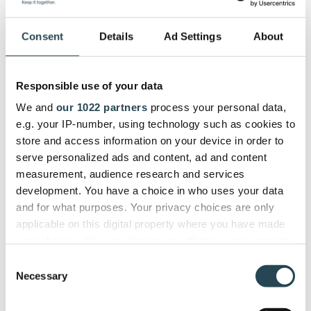
Consent
Details
Ad Settings
About
Responsible use of your data
We and
our 1022 partners
process your personal data,
e.g. your IP-number, using technology such as cookies to
Abonnieren Sie unseren
store and access information on your device in order to
Newsletter
serve personalized ads and content, ad and content
measurement, audience research and services
development. You have a choice in who uses your data
and for what purposes. Your privacy choices are only
applicable on this digital property where you have made
your choices. You can change or withdraw your consent
PSOhub benötigt die Kontaktinformationen, die Sie
any time from the Cookie Declaration or by clicking on
uns zur Verfügung stellen, um Sie bezüglich
Consent
the Privacy trigger icon.
Necessary
unserer Produkte und Dienstleistungen zu
Selection
kontaktieren. Sie können sich jederzeit von diesen
If you allow, we would also like to: