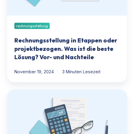
die
beste
Lösung?
rechnungsstellung
Vor-
und
Rechnungsstellung in Etappen oder
Nachteile
projektbezogen. Was ist die beste
Lösung? Vor- und Nachteile
November 19, 2024
3 Minuten Lesezeit
HubSpot
Rechnungserstellung:
Die
einfache
Deal-
to-