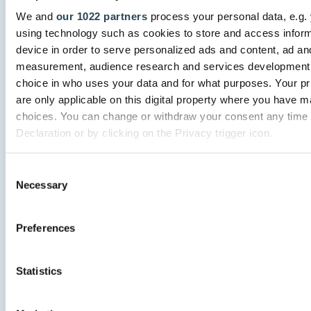
Aufgabenmanagement
We and
our 1022 partners
process your personal data, e.g.
using technology such as cookies to store and access infor
device in order to serve personalized ads and content, ad an
measurement, audience research and services development
choice in who uses your data and for what purposes. Your p
are only applicable on this digital property where you have 
Aufgabenmanagement
choices. You can change or withdraw your consent any time
___________
Declaration or by clicking on the Privacy trigger icon.
If you allow, we would also like to:
Consent
Ressourcenmanagement
Necessary
Collect information about your geographical location 
Selection
accurate to within several meters
Identify your device by actively scanning it for specifi
Preferences
(fingerprinting)
Find out more about how your personal data is processed an
Statistics
preferences in the
details section
.
Ressourcenmanagement
___________
We use cookies to personalise content and ads, to provide s