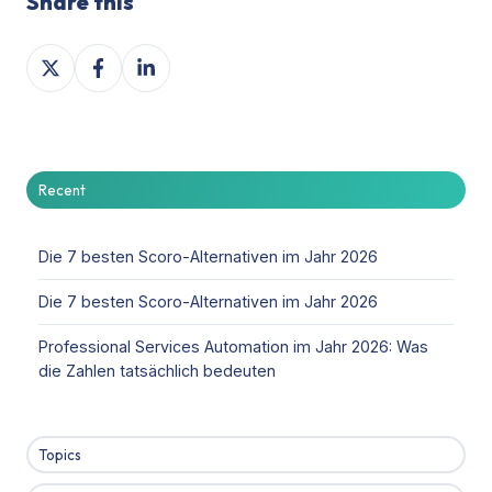
Share this
Share
Share
Share
on
on
on
X
Facebook
LinkedIn
Recent
Die 7 besten Scoro-Alternativen im Jahr 2026
Die 7 besten Scoro-Alternativen im Jahr 2026
Professional Services Automation im Jahr 2026: Was
die Zahlen tatsächlich bedeuten
Topics