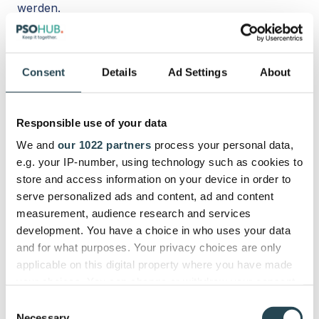
werden.
3. Nutzenversprechen
Consent
Details
Ad Settings
About
Die Identifizierung Ihres Wertversprechens ist einer
der ersten Schritte beim Aufbau eines
Unternehmens. Die Servicestrategie gibt Ihnen die
Responsible use of your data
Möglichkeit, das Wertversprechen zu überprüfen
We and
our 1022 partners
process your personal data,
und gegebenenfalls zu optimieren oder sogar zu
e.g. your IP-number, using technology such as cookies to
überarbeiten.
store and access information on your device in order to
serve personalized ads and content, ad and content
Sie müssen sich über die spezifischen Vorteile, die
measurement, audience research and services
Ihre Kunden von Ihren Dienstleistungen erwarten
development. You have a choice in who uses your data
können, absolut im Klaren sein.
and for what purposes. Your privacy choices are only
applicable on this digital property where you have made
Dies ist auch eine Gelegenheit, Ihr(e)
your choices. You can change or withdraw your consent
Unterscheidungsmerkmal(e) zu verfeinern, damit
any time from the Cookie Declaration or by clicking on
Ihre Kunden und alle Mitarbeiter im Team genau
Consent
the Privacy trigger icon.
Necessary