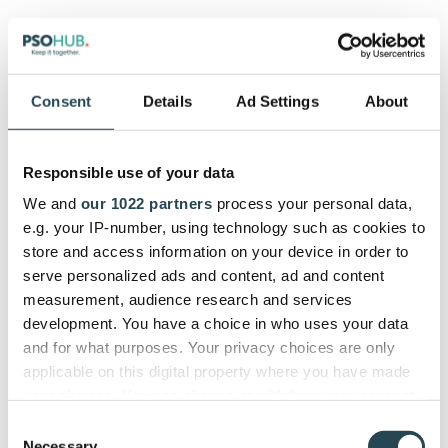
Je nach dem von Ihnen verwendeten Tool kann
dies auf der Grundlage von Verfügbarkeit,
Rentabilität und den erforderlichen Fähigkeiten
Consent
Details
Ad Settings
About
geschehen.
Durch die Analyse historischer Daten kann die KI
Responsible use of your data
Muster in der Ressourcennutzung erkennen, z. B.
We and
our 1022 partners
process your personal data,
die typische Zeit, die für bestimmte Aufgaben
e.g. your IP-number, using technology such as cookies to
benötigt wird, die Verfügbarkeit verschiedener
store and access information on your device in order to
Teammitglieder und die Kosten für verschiedene
serve personalized ads and content, ad and content
Ressourcen.
measurement, audience research and services
development. You have a choice in who uses your data
Außerdem kann sie den Projektfortschritt
and for what purposes. Your privacy choices are only
kontinuierlich überwachen und die
applicable on this digital property where you have made
Ressourcenzuweisung sogar automatisch in Echtzeit
your choices. You can change or withdraw your consent
auf der Grundlage sich ändernder Prioritäten und
any time from the Cookie Declaration or by clicking on
unvorhergesehener Ereignisse anpassen.
Consent
the Privacy trigger icon.
Necessary