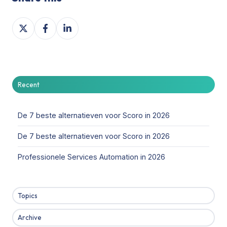
Share
Share
Share
on
on
on
X
Facebook
LinkedIn
Recent
De 7 beste alternatieven voor Scoro in 2026
De 7 beste alternatieven voor Scoro in 2026
Professionele Services Automation in 2026
Topics
Archive