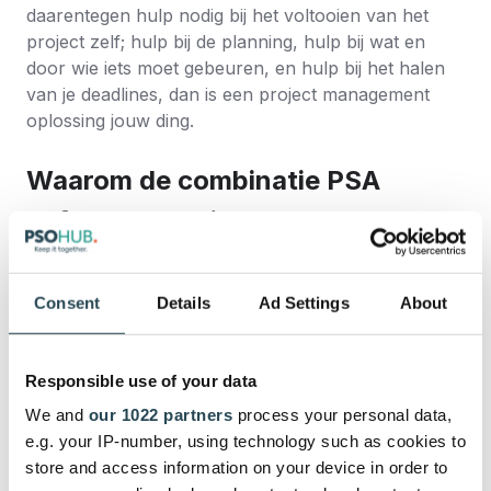
daarentegen hulp nodig bij
het voltooien van het
project zelf; hulp bij de planning, hulp bij wat en
door wie iets moet gebeuren, en hulp bij het halen
van je deadlines, dan is een project management
oplossing jouw ding.
Waarom de combinatie PSA
software – project management
software een garantie op succes
is?
Consent
Details
Ad Settings
About
PSA tools en project management oplossingen
Responsible use of your data
vormen een complementair duo door de voordelen
die ze opleveren voor je PSO (Project Support
We and
our 1022 partners
process your personal data,
Office); waarbij PSA haar pijlen richt op de financiële
e.g. your IP-number, using technology such as cookies to
kant en de project management oplossingen zich
store and access information on your device in order to