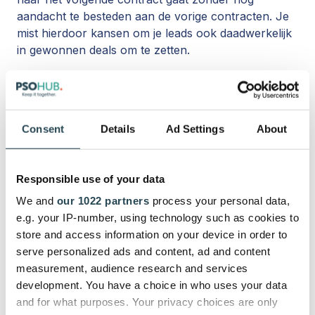
aandacht te besteden aan de vorige contracten. Je
mist hierdoor kansen om je leads ook daadwerkelijk
in gewonnen deals om te zetten.
Je voorstellen ontwikkel je waarschijnlijk in een
softwareoplossing zoals Pandadoc, Proposify of
PSOhub. Omdat deze apps naadloos integreren met
Consent
Details
Ad Settings
About
HubSpot, wordt het eenvoudig voor jou om
contracten aan te maken, versturen en opvolgen.;
en dat allemaal binnen dezelfde dealactiviteit in
Responsible use of your data
HubSpot.
We and
our 1022 partners
process your personal data,
e.g. your IP-number, using technology such as cookies to
Dankzij deze integraties, kan je vanaf nu
store and access information on your device in order to
automatisch voorstellen gebaseerd op een
serve personalized ads and content, ad and content
dealeigenschap of een dealfase genereren. Als je
measurement, audience research and services
bovendien beroep kunt doen op slimme en
development. You have a choice in who uses your data
autonome software zoals PSOhub, dan kan het jou
and for what purposes. Your privacy choices are only
ook helpen bij het aanmaken van slimme templates