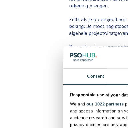
rekening brengen.
Zelfs als je op projectbasi
belang. Je moet nog steeds 
algehele projectwinstgeven
Bovendien kan urenregistra
naartoe gaat. Bijvoorbeeld
van die uren kunnen factur
automatisch doorgeven en 
Consent
VERVOLG - Waaro
geautomatiseerde
Responsible use of your dat
Zoals we eerder hebben aan
We and
our 1022 partners
pr
overal. Creatieve mensen m
and access information on yo
van om micromanaged te 
audience research and servi
privacy choices are only app