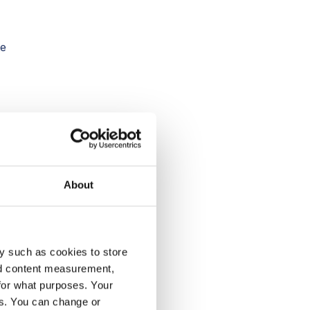
te
About
r
y such as cookies to store
t
nd content measurement,
for what purposes. Your
es. You can change or