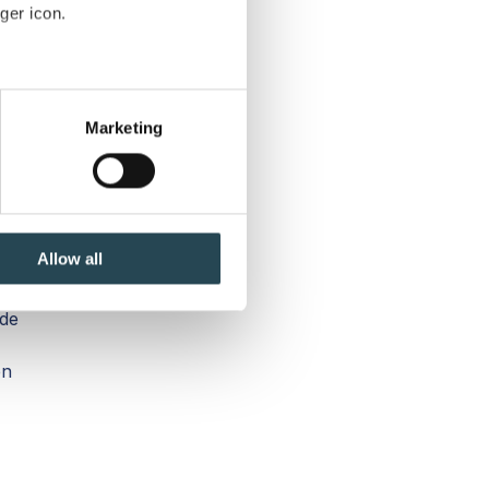
ger icon.
n.
several meters
om
Marketing
ails section
.
se our traffic. We also share
er
ers who may combine it with
ren
 services.
Allow all
 de
en