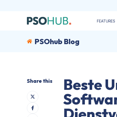
FEATURES
PSOhub Blog
Beste U
Share this
Softwar
Share
on
Share
X
Dienstv
on
Share