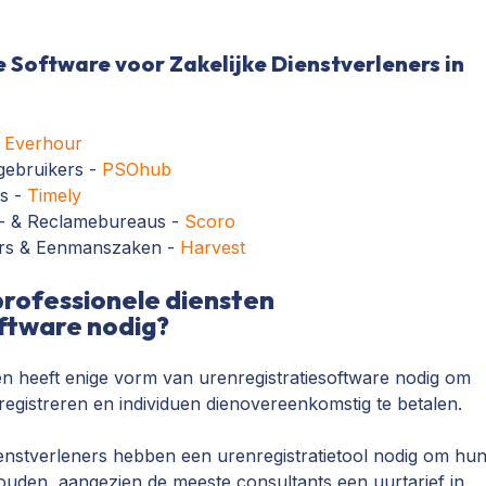
e Software voor Zakelijke Dienstverleners in
-
Everhour
gebruikers -
PSOhub
es -
Timely
g- & Reclamebureaus -
Scoro
ers & Eenmanszaken -
Harvest
ofessionele diensten
ftware nodig?
en heeft enige vorm van urenregistratiesoftware nodig om
registreren en individuen dienovereenkomstig te betalen.
enstverleners hebben een urenregistratietool nodig om hu
houden, aangezien de meeste consultants een uurtarief in