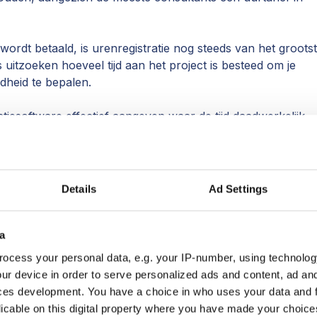
s wordt betaald, is urenregistratie nog steeds van het groots
uitzoeken hoeveel tijd aan het project is besteed om je
dheid te bepalen.
tiesoftware effectief aangeven waar de tijd daadwerkelijk
, een teamlid kan 30 uur per week werken, maar slechts 15
eerbaar zijn. Een urenregistratietool kan deze informatie
u helpen het gebruik van uw team te verbeteren.
Details
Ad Settings
m hebben professionele diensten mee
 urenregistratiesoftware nodig?
a
geduid, is urenregistratie al de plaag van consultants
ocess your personal data, e.g. your IP-number, using technolog
aken ook vaak fouten bij urenregistratie en houden er nie
ur device in order to serve personalized ads and content, ad a
worden.
ces development. You have a choice in who uses your data and 
licable on this digital property where you have made your choic