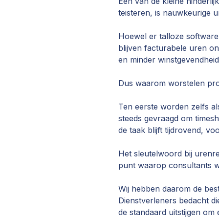
Een van de kleine hinderli
teisteren, is nauwkeurige ur
Hoewel er talloze software
blijven facturabele uren on
en minder winstgevendheid
Dus waarom worstelen prof
Ten eerste worden zelfs al
steeds gevraagd om timeshe
de taak blijft tijdrovend, v
Het sleutelwoord bij urenre
punt waarop consultants w
Wij hebben daarom de beste
Dienstverleners bedacht die
de standaard uitstijgen om