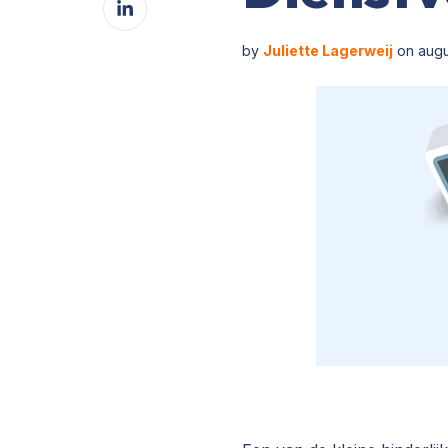
Facebook
on
LinkedIn
by
Juliette Lagerweij
on augu