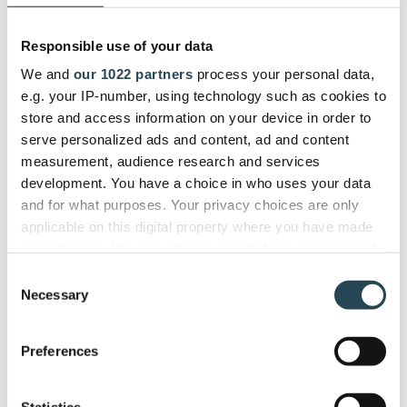
Responsible use of your data
We and
our 1022 partners
process your personal data,
e.g. your IP-number, using technology such as cookies to
store and access information on your device in order to
serve personalized ads and content, ad and content
measurement, audience research and services
development. You have a choice in who uses your data
La visibilité multiplateforme
and for what purposes. Your privacy choices are only
est désormais à portée de
applicable on this digital property where you have made
main
your choices. You can change or withdraw your consent
any time from the Cookie Declaration or by clicking on
Consent
the Privacy trigger icon.
Necessary
Les informations relatives au projet se
Selection
synchronisent de manière transparente avec la
If you allow, we would also like to:
chronologie des activités de Pipedrive grâce à
Preferences
Collect information about your geographical
l'intégration bidirectionnelle avec PSOhub. Cela
location which can be accurate to within several
garantit que votre équipe reste constamment
meters
informée du statut, de l'avancement et des
Statistics