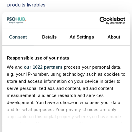
produits livrables.
En vous concentrant à la fois sur l'efficacité et
l'efficience de manière équilibrée, vous pouvez
garantir la réussite de vos projets et éviter les
Consent
Details
Ad Settings
About
écueils courants qui les font échouer
, comme le
non-respect des délais, l'insatisfaction des clients,
etc.
Responsible use of your data
We and
our 1022 partners
process your personal data,
Augmentez l'efficacité et l'efficience en une seule
e.g. your IP-number, using technology such as cookies to
fois.
store and access information on your device in order to
serve personalized ads and content, ad and content
Le saviez-vous ?
measurement, audience research and services
development. You have a choice in who uses your data
Les organisations qui n'utilisent pas de technologie
and for what purposes. Your privacy choices are only
de gestion de projet ou qui disposent d'une
applicable on this digital property where you have made
technologie obsolète ont un taux d'échec de 18 %
your choices. You can change or withdraw your consent
(
Project Management Institute
).
any time from the Cookie Declaration or by clicking on