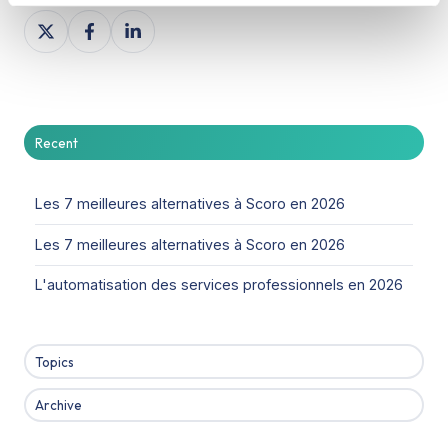
Share
Share
Share
on
on
on
X
Facebook
LinkedIn
Recent
Les 7 meilleures alternatives à Scoro en 2026
Les 7 meilleures alternatives à Scoro en 2026
L'automatisation des services professionnels en 2026
Topics
Archive