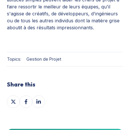
faire ressortir le meilleur de leurs équipes, qu'il
s'agisse de créatifs, de développeurs, d'ingénieurs
ou de tous les autres individus dont la matière grise
aboutit à des résultats impressionnants.
Topics:
Gestion de Projet
Share this
Share
Share
Share
on
on
on
X
Facebook
LinkedIn