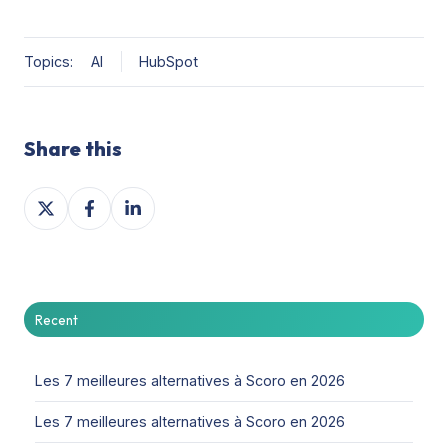
Topics:
AI
HubSpot
Share this
Share
Share
Share
on
on
on
X
Facebook
LinkedIn
Recent
Les 7 meilleures alternatives à Scoro en 2026
Les 7 meilleures alternatives à Scoro en 2026