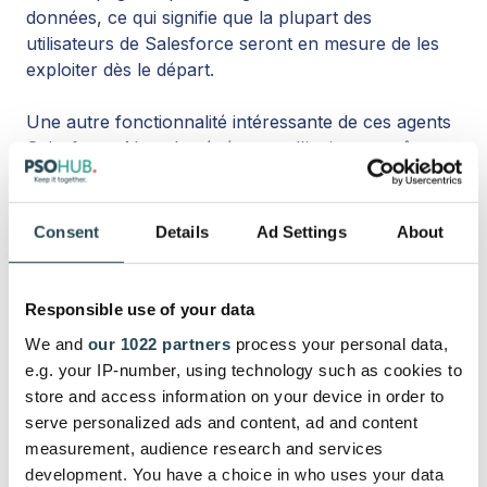
données, ce qui signifie que la plupart des
utilisateurs de Salesforce seront en mesure de les
exploiter dès le départ.
Une autre fonctionnalité intéressante de ces agents
Salesforce AI est le générateur d'invites, un rêve
pour les entreprises qui souhaitent augmenter leur
productivité.
Consent
Details
Ad Settings
About
En générant des modèles d'invite personnalisés à
partir des données CRM internes et de tout outil
intégré, vous pouvez aider les équipes à accomplir
Responsible use of your data
leurs tâches plus rapidement en leur fournissant
We and
our 1022 partners
process your personal data,
des invites automatiques qui résument la tâche et
e.g. your IP-number, using technology such as cookies to
peuvent même créer du contenu pour l'accomplir
store and access information on your device in order to
en quelques clics. C'est extrêmement utile pour les
serve personalized ads and content, ad and content
équipes d'entreprise, car cela permet de mettre tout
measurement, audience research and services
le monde sur la même longueur d'onde en matière
development. You have a choice in who uses your data
d'automatisation, quels que soient le lieu et le