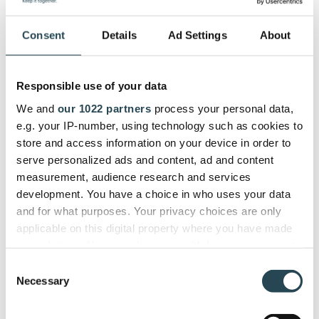
Consent
Details
Ad Settings
About
Smartsheet vs. PSOhub
Responsible use of your data
PSOhub offre une gestion de projet tout-en-un
We and
our 1022 partners
process your personal data,
qui comprend tout ce dont les entreprises de
e.g. your IP-number, using technology such as cookies to
services ont besoin pour leurs opérations
store and access information on your device in order to
quotidiennes. Du suivi automatisé du temps à la
serve personalized ads and content, ad and content
gestion des ressources en temps réel, PSOhub
measurement, audience research and services
offre une expérience complète à 360 degrés.
development. You have a choice in who uses your data
and for what purposes. Your privacy choices are only
Smartsheet offre sans aucun doute aux
applicable on this digital property where you have made
utilisateurs une fonctionnalité robuste pour la
your choices. You can change or withdraw your consent
gestion de projet. Comme PSOhub, vous
any time from the Cookie Declaration or by clicking on
Consent
pouvez conserver vos fonctions de gestion
the Privacy trigger icon.
Necessary
Selection
des contrats, de gestion des ressources, de
planification des projets et de gestion des
If you allow, we would also like to: