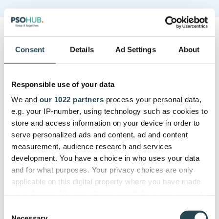
Consent
Details
Ad Settings
About
Responsible use of your data
We and
our 1022 partners
process your personal data,
e.g. your IP-number, using technology such as cookies to
store and access information on your device in order to
serve personalized ads and content, ad and content
measurement, audience research and services
development. You have a choice in who uses your data
and for what purposes. Your privacy choices are only
applicable on this digital property where you have made
your choices. You can change or withdraw your consent
any time from the Cookie Declaration or by clicking on
Consent
the Privacy trigger icon.
Necessary