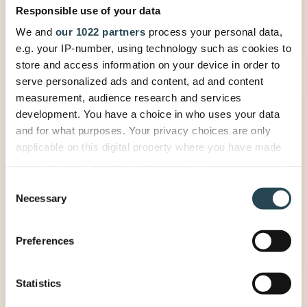
Responsible use of your data
Zusammenarbeit.
We and
our 1022 partners
process your personal data,
e.g. your IP-number, using technology such as cookies to
store and access information on your device in order to
serve personalized ads and content, ad and content
measurement, audience research and services
development. You have a choice in who uses your data
and for what purposes. Your privacy choices are only
applicable on this digital property where you have made
Fokus auf die Nutzer
your choices. You can change or withdraw your consent
any time from the Cookie Declaration or by clicking on
Consent
Wir konzentrieren uns zu 110 % auf
the Privacy trigger icon.
Necessary
Selection
unsere Nutzer, um sie zu befähigen,
mehr zu erreichen.
If you allow, we would also like to:
Preferences
Collect information about your geographical
location which can be accurate to within several
meters
Statistics
Identify your device by actively scanning it for