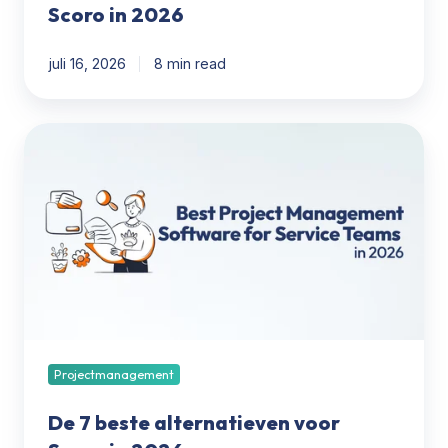
Scoro in 2026
juli 16, 2026
8 min read
De
7
beste
alternatieven
voor
Scoro
in
2026
Projectmanagement
De 7 beste alternatieven voor