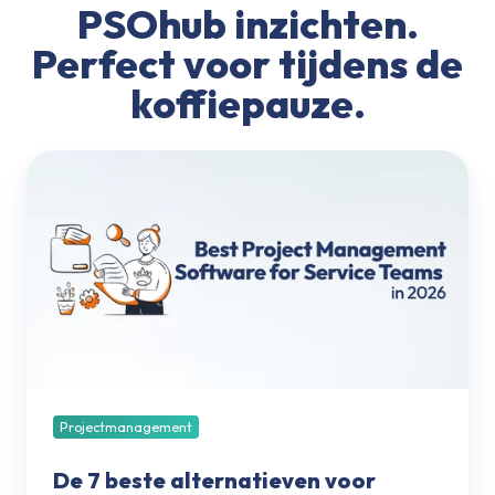
PSOhub inzichten.
Perfect voor tijdens de
koffiepauze.
De
7
beste
alternatieven
voor
Scoro
in
2026
Projectmanagement
De 7 beste alternatieven voor