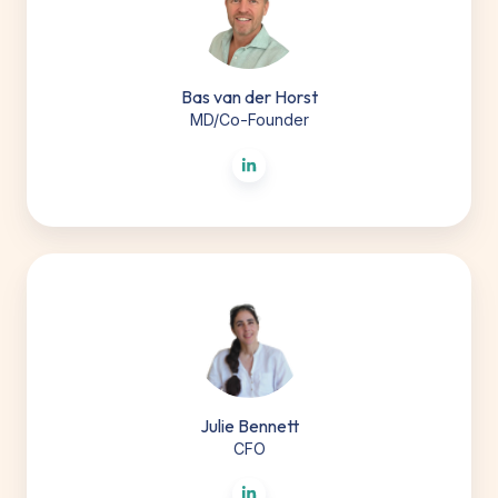
Horst
Bas van der Horst
MD/Co-Founder
Julie
Bennett
Julie Bennett
CFO