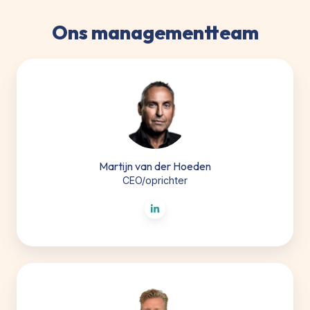
Ons managementteam
Martijn
van
der
Hoeden
Martijn van der Hoeden
CEO/oprichter
Bas
van
der