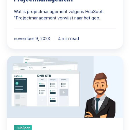
Wat is projectmanagement volgens HubSpot:
"Projectmanagement verwijst naar het geb…
november 9, 2023
4 min read
Wat
is
DNR
STB
2014?
HubSpot