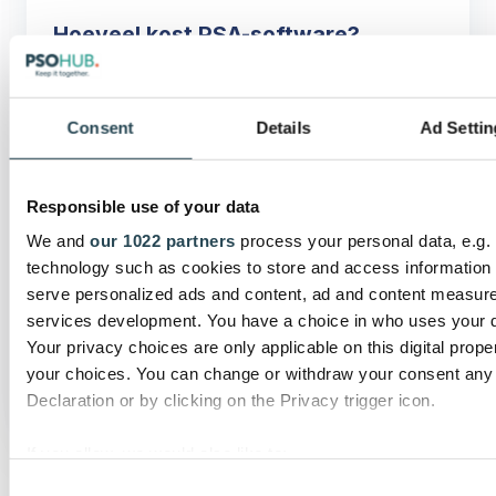
Hoeveel kost PSA-software?
Consent
Details
Ad Settin
Wanneer heeft een
professionele dienstverlener
PSA-software nodig?
Responsible use of your data
We and
our 1022 partners
process your personal data, e.g.
technology such as cookies to store and access information 
Wat is de beste PSA-
serve personalized ads and content, ad and content measur
software voor HubSpot-
services development. You have a choice in who uses your d
Your privacy choices are only applicable on this digital pro
gebruikers?
your choices. You can change or withdraw your consent any
Declaration or by clicking on the Privacy trigger icon.
If you allow, we would also like to:
Collect information about your geographical location 
Consent