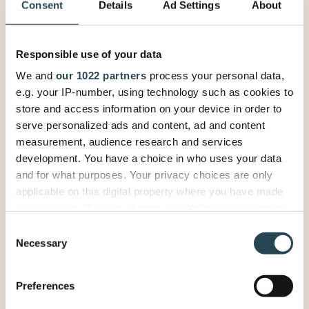
Consent
Details
Ad Settings
About
Responsible use of your data
We and
our 1022 partners
process your personal data,
e.g. your IP-number, using technology such as cookies to
store and access information on your device in order to
Integreer met jouw CRM,
serve personalized ads and content, ad and content
measurement, audience research and services
Financiële pakket, of gebruik
development. You have a choice in who uses your data
het zonder integraties
and for what purposes. Your privacy choices are only
applicable on this digital property where you have made
Vertrouw niet langer op software die niet
your choices. You can change or withdraw your consent
naadloos integreert met HubSpot. PSOhub werkt
any time from the Cookie Declaration or by clicking on
Consent
samen met populaire boekhoud- en financiële
the Privacy trigger icon.
Necessary
Selection
oplossingen, waaronder facturatie en
compliancysoftware. Daarnaast heeft PSOhub
If you allow, we would also like to:
een communicatielaag om e-mails, activiteiten,
Preferences
Collect information about your geographical
afspraken en andere taken te monitoren.