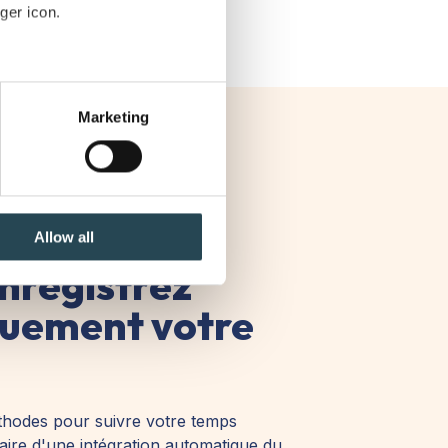
ger icon.
several meters
Marketing
ails section
.
se our traffic. We also share
ers who may combine it with
 services.
Allow all
enregistrez
uement votre
hodes pour suivre votre temps
iaire d'une intégration automatique du