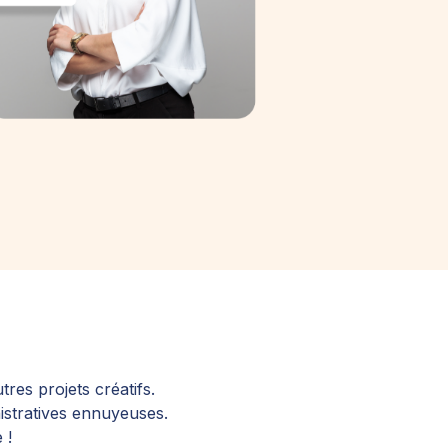
res projets créatifs.
stratives ennuyeuses.
 !