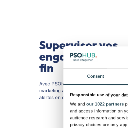
Superviser vos
engagements du 
fin
Consent
Avec PSOhub, vous pouvez superviser 
marketing aux ventes, des contrats aux f
Responsible use of your dat
alertes en cas d'écart par rapport au pla
We and
our 1022 partners
pr
and access information on yo
audience research and servi
privacy choices are only app