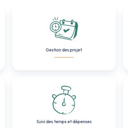
Gestion
des
projet
Gestion des projet
___________
Suivi
des
temps
et
dépenses
Suivi des temps et dépenses
___________